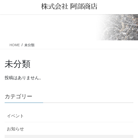
コ
ナ
株式会社 阿部商店
ン
ビ
テ
ゲ
ン
ー
未分類
ツ
シ
に
ョ
移
ン
HOME
未分類
動
に
移
動
未分類
投稿はありません。
カテゴリー
イベント
お知らせ